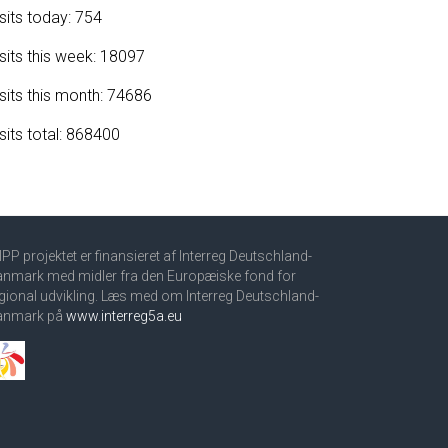
sits today: 754
sits this week: 18097
sits this month: 74686
sits total: 868400
PP projektet er finansieret af Interreg Deutschland-
nmark med midler fra den Europæiske fond for
gional udvikling. Læs med om Interreg Deutschland-
anmark på
www.interreg5a.eu