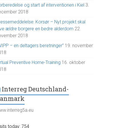
rberedelse og start af interventionen i Kiel
3.
ecember 2018
ressemeddelelse: Korsør – Nyt projekt skal
ive ældre borgere en bedre alderdom
22.
ovember 2018
WIPP – en deltagers beretninger”
19. november
018
irtual Preventive Home-Training
16. oktober
018
Interreg Deutschland-
Danmark
ww.interreg5a.eu
sits today: 754