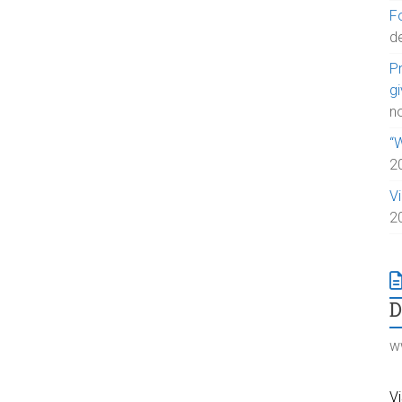
Fo
d
P
g
n
“
2
V
2
w
Vi