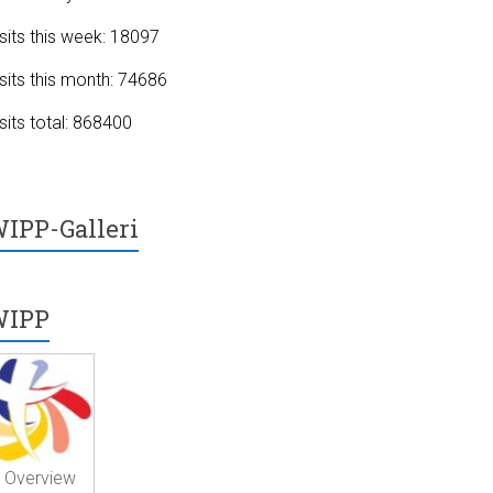
sits this week: 18097
sits this month: 74686
sits total: 868400
IPP-Galleri
WIPP
Overview