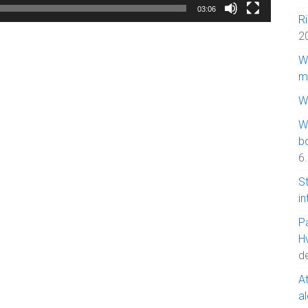
03:06
Ri
2
W
m
W
WI
b
6
S
in
P
H
d
At
a