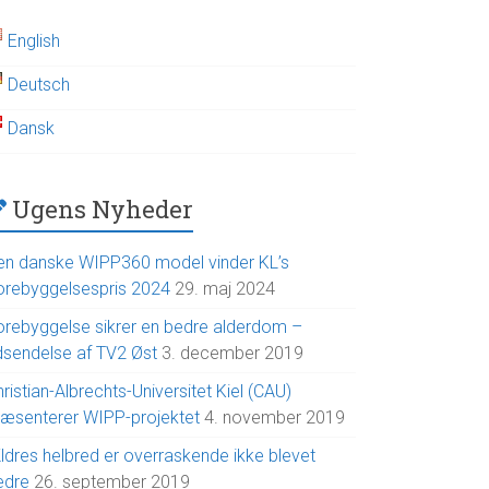
English
Deutsch
Dansk
Ugens Nyheder
en danske WIPP360 model vinder KL’s
orebyggelsespris 2024
29. maj 2024
orebyggelse sikrer en bedre alderdom –
dsendelse af TV2 Øst
3. december 2019
ristian-Albrechts-Universitet Kiel (CAU)
ræsenterer WIPP-projektet
4. november 2019
ldres helbred er overraskende ikke blevet
edre
26. september 2019