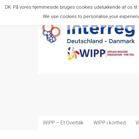
Skip
DK: På vores hjemmeside bruges cookies udelukkende af os til stat
to
content
We use cookies to personalise your experience
WIPP – Et Overblik
WIPP i korthed
W