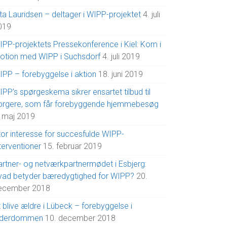
ta Lauridsen – deltager i WIPP-projektet
4. juli
019
IPP-projektets Pressekonference i Kiel: Kom i
otion med WIPP i Suchsdorf
4. juli 2019
IPP – forebyggelse i aktion
18. juni 2019
PP’s spørgeskema sikrer ensartet tilbud til
orgere, som får forebyggende hjemmebesøg
. maj 2019
tor interesse for succesfulde WIPP-
terventioner
15. februar 2019
artner- og netværkpartnermødet i Esbjerg:
vad betyder bæredygtighed for WIPP?
20.
ecember 2018
 blive ældre i Lübeck – forebyggelse i
lderdommen
10. december 2018