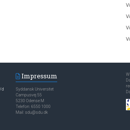
Vi
Vi
Vi
Vi
Impressum
WI
Da
re
/d
Syddansk Universitet
D
Campusvej 55
5230 Odense M
Telefon: 6550 1000
Mail: sdu@sdu.dk