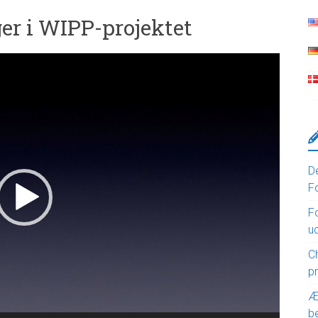
ger i WIPP-projektet
D
F
F
u
Ch
p
Æ
b