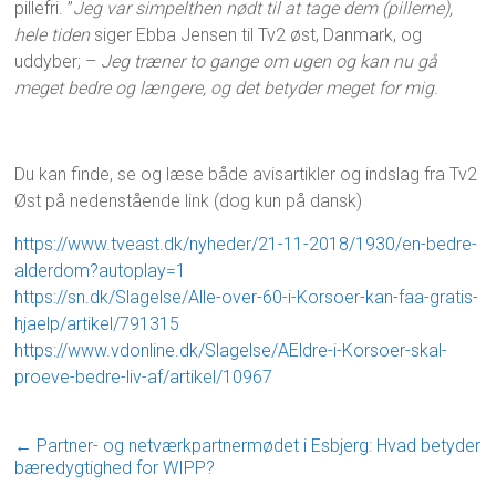
pillefri. ”
Jeg var simpelthen nødt til at tage dem (pillerne),
hele tiden
siger Ebba Jensen til Tv2 øst, Danmark, og
uddyber; –
Jeg træner to gange om ugen og kan nu gå
meget bedre og længere, og det betyder meget for mig
.
Du kan finde, se og læse både avisartikler og indslag fra Tv2
Øst på nedenstående link (dog kun på dansk)
https://www.tveast.dk/nyheder/21-11-2018/1930/en-bedre-
alderdom?autoplay=1
https://sn.dk/Slagelse/Alle-over-60-i-Korsoer-kan-faa-gratis-
hjaelp/artikel/791315
https://www.vdonline.dk/Slagelse/AEldre-i-Korsoer-skal-
proeve-bedre-liv-af/artikel/10967
←
Partner- og netværkpartnermødet i Esbjerg: Hvad betyder
bæredygtighed for WIPP?