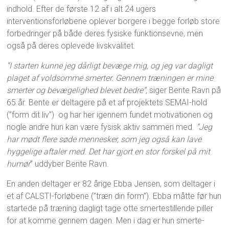
indhold. Efter de første 12 af i alt 24 ugers
interventionsforløbene oplever borgere i begge forløb store
forbedringer på både deres fysiske funktionsevne, men
også på deres oplevede livskvalitet.
”I starten kunne jeg dårligt bevæge mig, og jeg var dagligt
plaget af voldsomme smerter. Gennem træningen er mine
smerter og bevægelighed blevet bedre”,
siger Bente Ravn på
65 år. Bente er deltagere på et af projektets SEMAI-hold
(”form dit liv”) og har her igennem fundet motivationen og
nogle andre hun kan være fysisk aktiv sammen med.
”Jeg
har mødt flere søde mennesker, som jeg også kan lave
hyggelige aftaler med. Det har gjort en stor forskel på mit
humør
” uddyber Bente Ravn.
En anden deltager er 82 årige Ebba Jensen, som deltager i
et af CALSTI-forløbene (”træn din form”). Ebba måtte før hun
startede på træning dagligt tage otte smertestillende piller
for at komme gennem dagen. Men i dag er hun smerte-