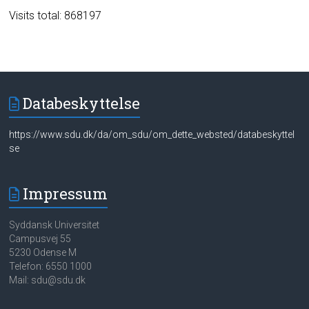
Visits total: 868197
Databeskyttelse
https://www.sdu.dk/da/om_sdu/om_dette_websted/databeskyttel
se
Impressum
Syddansk Universitet
Campusvej 55
5230 Odense M
Telefon: 6550 1000
Mail: sdu@sdu.dk