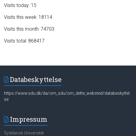
Visits today: 15
Visits this week: 18114
Visits this month: 74703
Visits total: 868417
Databeskyttelse
https://www.sdu.dk/da/om_sdu/om_dette_websted/databeskyttel
se
Impressum
Syddansk Universitet