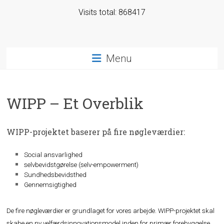
Visits total: 868417
Menu
WIPP – Et Overblik
WIPP-projektet baserer på fire nøgleværdier:
Social ansvarlighed
selvbevidstgørelse (selv-empowerment)
Sundhedsbevidsthed
Gennemsigtighed
De fire nøgleværdier er grundlaget for vores arbejde. WIPP-projektet skal
skabe en ny velfærdsinnovationsmodel inden for primær forebyggelse.