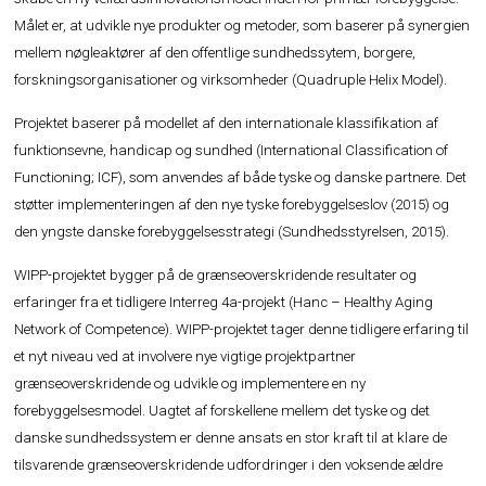
Målet er, at udvikle nye produkter og metoder, som baserer på synergien
mellem nøgleaktører af den offentlige sundhedssytem, borgere,
forskningsorganisationer og virksomheder (Quadruple Helix Model).
Projektet baserer på modellet af den internationale klassifikation af
funktionsevne, handicap og sundhed (International Classification of
Functioning; ICF), som anvendes af både tyske og danske partnere. Det
støtter implementeringen af den nye tyske forebyggelseslov (2015) og
den yngste danske forebyggelsesstrategi (Sundhedsstyrelsen, 2015).
WIPP-projektet bygger på de grænseoverskridende resultater og
erfaringer fra et tidligere Interreg 4a-projekt (Hanc – Healthy Aging
Network of Competence). WIPP-projektet tager denne tidligere erfaring til
et nyt niveau ved at involvere nye vigtige projektpartner
grænseoverskridende og udvikle og implementere en ny
forebyggelsesmodel. Uagtet af forskellene mellem det tyske og det
danske sundhedssystem er denne ansats en stor kraft til at klare de
tilsvarende grænseoverskridende udfordringer i den voksende ældre