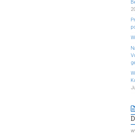
B
2
P
p
W
N
V
g
W
K
J
w