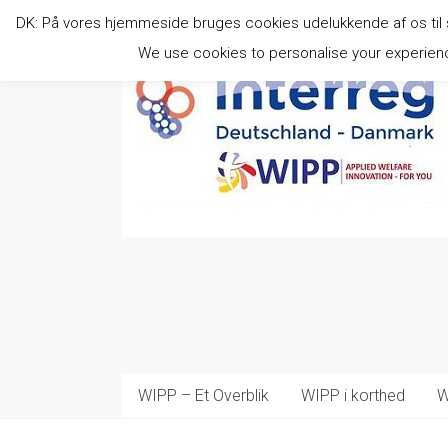
Zum
DK: På vores hjemmeside bruges cookies udelukkende af os til stat
Inhalt
springen
We use cookies to personalise your experience
WIPP – Et Overblik
WIPP i korthed
W