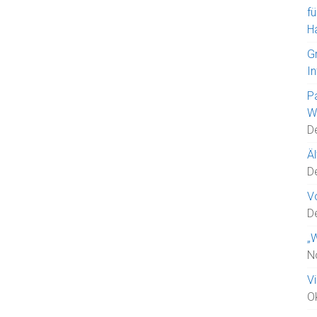
fü
H
G
In
Pa
W
D
Ä
D
Vo
D
„
N
V
O