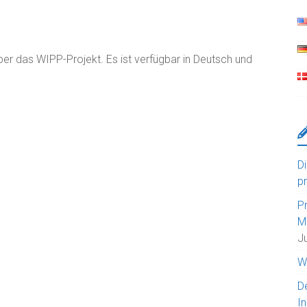
über das WIPP-Projekt. Es ist verfügbar in Deutsch und
Di
p
P
M
J
W
D
I