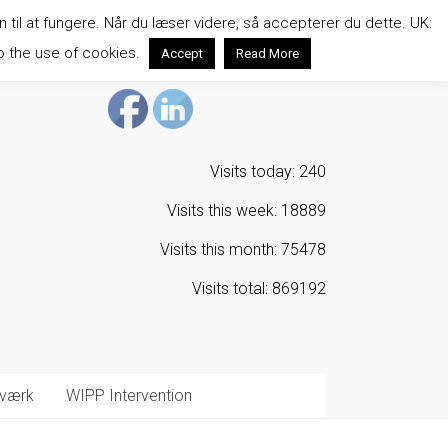
n til at fungere. Når du læser videre, så accepterer du dette. UK:
o the use of cookies.
Accept
Read More
Visits today: 240
Visits this week: 18889
Visits this month: 75478
Visits total: 869192
værk
WIPP Intervention