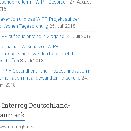
esonderheiten im WIPP-Gespräch
27. August
018
rävention und das WIPP-Projekt auf der
olitischen Tagesordnung
25. Juli 2018
IPP auf Studienreise in Slagelse
25. Juli 2018
achhaltige Wirkung von WIPP:
oraussetzungen werden bereits jetzt
eschaffen
3. Juli 2018
IPP – Gesundheits- und Prozessinnovation in
ombination mit angewandter Forschung
24.
uni 2018
Interreg Deutschland-
Danmark
ww.interreg5a.eu