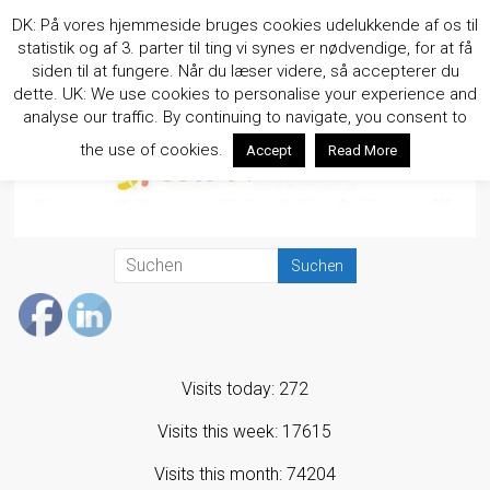
Zum
DK: På vores hjemmeside bruges cookies udelukkende af os til
Inhalt
statistik og af 3. parter til ting vi synes er nødvendige, for at få
springen
siden til at fungere. Når du læser videre, så accepterer du
dette. UK: We use cookies to personalise your experience and
analyse our traffic. By continuing to navigate, you consent to
the use of cookies.
Accept
Read More
Visits today: 272
Visits this week: 17615
Visits this month: 74204