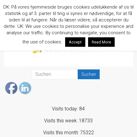
Zum
DK: På vores hjemmeside bruges cookies udelukkende af os til
Inhalt
statistik og af 3. parter til ting vi synes er nødvendige, for at få
springen
siden til at fungere. Når du læser videre, så accepterer du
dette. UK: We use cookies to personalise your experience and
analyse our traffic. By continuing to navigate, you consent to
the use of cookies.
Accept
Read More
Visits today: 84
Visits this week: 18733
Visits this month: 75322