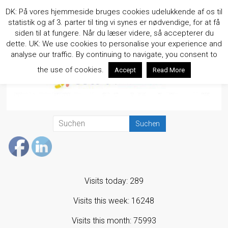
Zum
DK: På vores hjemmeside bruges cookies udelukkende af os til
Inhalt
statistik og af 3. parter til ting vi synes er nødvendige, for at få
springen
siden til at fungere. Når du læser videre, så accepterer du
dette. UK: We use cookies to personalise your experience and
analyse our traffic. By continuing to navigate, you consent to
the use of cookies.
Accept
Read More
Visits today: 289
Visits this week: 16248
Visits this month: 75993