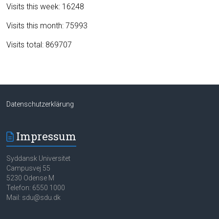
Visits this week: 16248
Visits this month: 75993
Visits total: 869707
Datenschutzerklärung
Impressum
Syddansk Universitet
Campusvej 55
5230 Odense M
Telefon: 6550 1000
Mail: sdu@sdu.dk